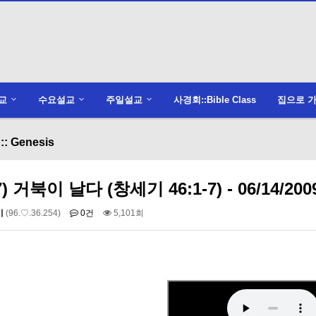
교
수요설교
주일설교
사경회::Bible Class
집으로 가
: Genesis
7) 거북이 날다 (창세기 46:1-7) - 06/14/200
미
(96.♡.36.254)
0건
5,101회