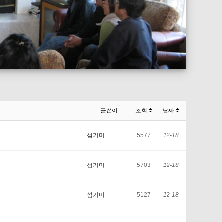
글쓴이
조회
날짜
섬기미
5577
12-18
섬기미
5703
12-18
섬기미
5127
12-18