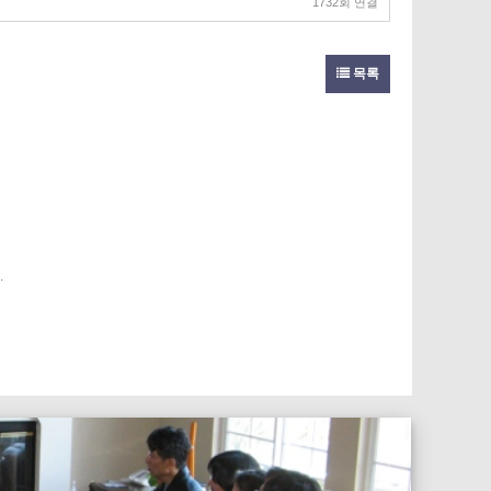
1732회 연결
목록
.