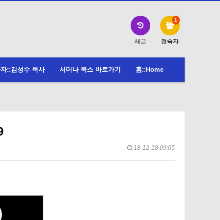
1
새글
접속자
자::김성수 목사
서머나 북스 바로가기
홈::Home
9
18-12-18 09:05