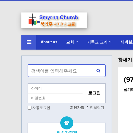
About us
교회
기독교 교리
새벽설
창세기 :
(9
섬기
회원가입
/
정보찾기
자동로그인
접속자집계