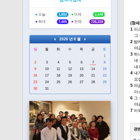
오늘
어제
1,892
2,548
최대
전체
7,405
726,318
(창세
1
이
그 
2026 년 8 월
2
밤에
야곱
일
월
화
수
목
금
토
3
하나
1
네 
2
3
4
5
6
7
8
내가
9
10
11
12
13
14
15
4
내가
16
17
18
19
20
21
22
요셉
23
24
25
26
27
28
29
5
야
30
31
이스
6
그 
야곱
7
이와
관