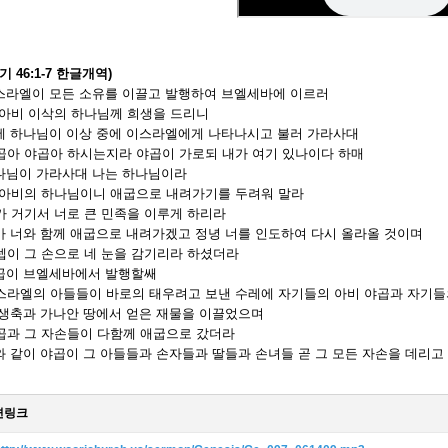
기 46:1-7 한글개역)
스라엘이 모든 소유를 이끌고 발행하여 브엘세바에 이르러
아비 이삭의 하나님께 희생을 드리니
 하나님이 이상 중에 이스라엘에게 나타나시고 불러 가라사대
아 야곱아 하시는지라 야곱이 가로되 내가 여기 있나이다 하매
님이 가라사대 나는 하나님이라
아비의 하나님이니 애굽으로 내려가기를 두려워 말라
 거기서 너로 큰 민족을 이루게 하리라
 너와 함께 애굽으로 내려가겠고 정녕 너를 인도하여 다시 올라올 것이며
이 그 손으로 네 눈을 감기리라 하셨더라
곱이 브엘세바에서 발행할쌔
라엘의 아들들이 바로의 태우려고 보낸 수레에 자기들의 아비 야곱과 자기들
생축과 가나안 땅에서 얻은 재물을 이끌었으며
과 그 자손들이 다함께 애굽으로 갔더라
 같이 야곱이 그 아들들과 손자들과 딸들과 손녀들 곧 그 모든 자손을 데리고
련링크