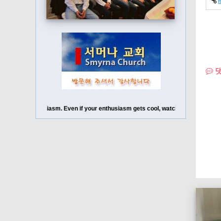
댓
h your enthusiasm. Even if your enthusiasm gets cool, watch out for your enthus