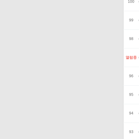
100
99
98
열람중
96
95
94
93