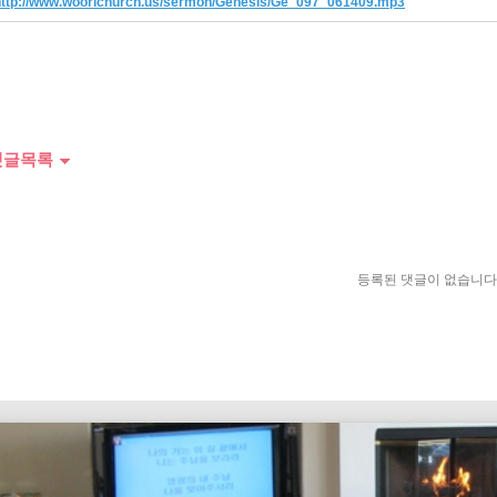
http://www.woorichurch.us/sermon/Genesis/Ge_097_061409.mp3
글목록
iasm. Christians are not good people, but the faithful people.
등록된 댓글이 없습니다