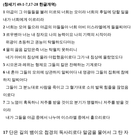
(창세기 49:1-7,17-28 한글개역)
1
야곱이 그 아들들을 불러 이르되 너희는 모이라 너희의 후일에 당할 일을
내가 너희에게 이르리라
2
너희는 모여 들으라 야곱의 아들들아 너희 아비 이스라엘에게 들을찌어다
3
르우벤아 너는 내 장자요 나의 능력이요 나의 기력의 시작이라
위광이 초등하고 권능이 탁월하도다마는
4
물의 끓음 같았은즉 너는 탁월치 못하리니
네가 아비의 침상에 올라 더럽혔음이로다 그가 내 침상에 올랐었도다
5
시므온과 레위는 형제요 그들의 칼은 잔해하는 기계로다
6
내 혼아 그들의 모의에 상관하지 말찌어다 내 영광아 그들의 집회에 참예
하지 말찌어다
그들이 그 분노대로 사람을 죽이고 그 혈기대로 소의 발목 힘줄을 끊었음
이로다
7
그 노염이 혹독하니 저주를 받을 것이요 분기가 맹렬하니 저주를 받을 것
이라
내가 그들을 야곱 중에서 나누며 이스라엘 중에서 흩으리로다
17
단은 길의 뱀이요 첩경의 독사리로다 말굽을 물어서 그 탄 자