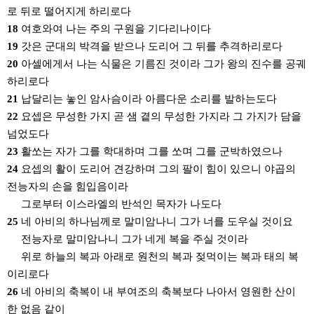
로 뒤로 떨어지게 하리로다
18
여호와여 나는 주의 구원을 기다리나이다
19
갓은 군대의 박격을 받으나 도리어 그 뒤를 추격하리로다
20
아셀에게서 나는 식물은 기름진 것이라 그가 왕의 진수를 공궤
하리로다
21
납달리는 놓인 암사슴이라 아름다운 소리를 발하는도다
22
요셉은 무성한 가지 곧 샘 곁의 무성한 가지라 그 가지가 담을
넘었도다
23
활쏘는 자가 그를 학대하며 그를 쏘며 그를 군박하였으나
24
요셉의 활이 도리어 견강하며 그의 팔이 힘이 있으니 야곱의
전능자의 손을 힘입음이라
그로부터 이스라엘의 반석인 목자가 나도다
25
네 아비의 하나님께로 말미암나니 그가 너를 도우실 것이요
전능자로 말미암나니 그가 네게 복을 주실 것이라
위로 하늘의 복과 아래로 원천의 복과 젖먹이는 복과 태의 복
이리로다
26
네 아비의 축복이 내 부여조의 축복보다 나아서 영원한 산이
한 없음 같이