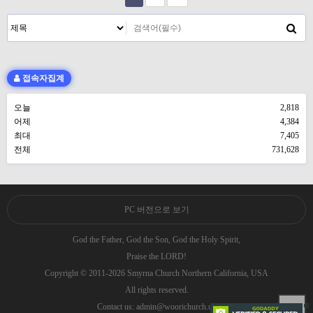
접속자집계
오늘
2,818
어제
4,384
최대
7,405
전체
731,628
PC 버전으로 보기
God the Father, God the Son, God the Holy Spirit,
Praise the LORD!
Copyright © 2011-2026 Smyrna Church Northern California, USA
All rights reserved.
Contact us: admin@woorichurch.us