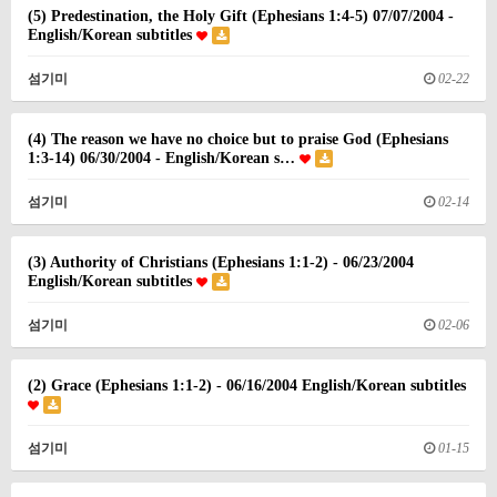
(5) Predestination, the Holy Gift (Ephesians 1:4-5) 07/07/2004 -
English/Korean subtitles
섬기미
02-22
(4) The reason we have no choice but to praise God (Ephesians
1:3-14) 06/30/2004 - English/Korean s…
섬기미
02-14
(3) Authority of Christians (Ephesians 1:1-2) - 06/23/2004
English/Korean subtitles
섬기미
02-06
(2) Grace (Ephesians 1:1-2) - 06/16/2004 English/Korean subtitles
섬기미
01-15