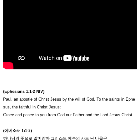
(Ephesians 1:1-2 NIV)
Paul, an apostle of Christ Jesus by the will of God, To the saints in Ephe
sus, the faithful in Christ Jesus:
Grace and peace to you from God our Father and the Lord Jesus Christ.
(에베소서 1:1-2)
하나님의 뜻으로 말미암아 그리스도 예수의 사도 된 바울은